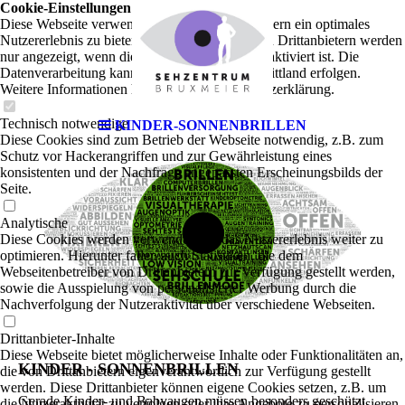
Cookie-Einstellungen
Diese Webseite verwendet Cookies, um Besuchern ein optimales
Nutzererlebnis zu bieten. Bestimmte Inhalte von Drittanbietern werden
nur angezeigt, wenn die entsprechende Option aktiviert ist. Die
Datenverarbeitung kann dann auch in einem Drittland erfolgen.
Weitere Informationen hierzu in der Datenschutzerklärung.
Technisch notwendige
KINDER-SONNENBRILLEN
Diese Cookies sind zum Betrieb der Webseite notwendig, z.B. zum
Schutz vor Hackerangriffen und zur Gewährleistung eines
konsistenten und der Nachfrage angepassten Erscheinungsbilds der
Seite.
Analytische
Diese Cookies werden verwendet, um das Nutzererlebnis weiter zu
optimieren. Hierunter fallen auch Statistiken, die dem
Webseitenbetreiber von Drittanbietern zur Verfügung gestellt werden,
sowie die Ausspielung von personalisierter Werbung durch die
Nachverfolgung der Nutzeraktivität über verschiedene Webseiten.
Drittanbieter-Inhalte
Diese Webseite bietet möglicherweise Inhalte oder Funktionalitäten an,
KINDER - SONNENBRILLEN
die von Drittanbietern eigenverantwortlich zur Verfügung gestellt
werden. Diese Drittanbieter können eigene Cookies setzen, z.B. um
Gerade Kinder- und Babyaugen müssen besonders geschützt
die Nutzeraktivität zu verfolgen oder ihre Angebote zu personalisieren