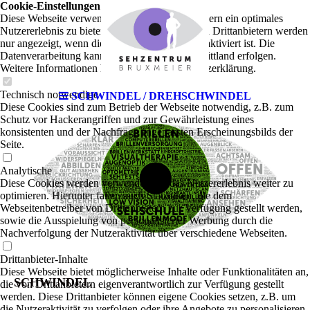
Cookie-Einstellungen
Diese Webseite verwendet Cookies, um Besuchern ein optimales
Nutzererlebnis zu bieten. Bestimmte Inhalte von Drittanbietern werden
nur angezeigt, wenn die entsprechende Option aktiviert ist. Die
Datenverarbeitung kann dann auch in einem Drittland erfolgen.
Weitere Informationen hierzu in der Datenschutzerklärung.
Technisch notwendige
SCHWINDEL / DREHSCHWINDEL
Diese Cookies sind zum Betrieb der Webseite notwendig, z.B. zum
Schutz vor Hackerangriffen und zur Gewährleistung eines
konsistenten und der Nachfrage angepassten Erscheinungsbilds der
Seite.
Analytische
Diese Cookies werden verwendet, um das Nutzererlebnis weiter zu
optimieren. Hierunter fallen auch Statistiken, die dem
Webseitenbetreiber von Drittanbietern zur Verfügung gestellt werden,
sowie die Ausspielung von personalisierter Werbung durch die
Nachverfolgung der Nutzeraktivität über verschiedene Webseiten.
Drittanbieter-Inhalte
Diese Webseite bietet möglicherweise Inhalte oder Funktionalitäten an,
SCHWINDEL
die von Drittanbietern eigenverantwortlich zur Verfügung gestellt
werden. Diese Drittanbieter können eigene Cookies setzen, z.B. um
die Nutzeraktivität zu verfolgen oder ihre Angebote zu personalisieren