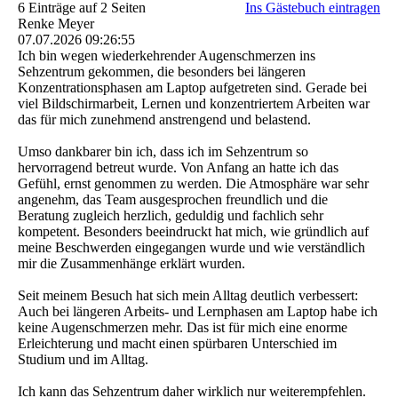
6 Einträge auf 2 Seiten
Ins Gästebuch eintragen
Renke Meyer
07.07.2026
09:26:55
Ich bin wegen wiederkehrender Augenschmerzen ins
Sehzentrum gekommen, die besonders bei längeren
Konzentrationsphasen am Laptop aufgetreten sind. Gerade bei
viel Bildschirmarbeit, Lernen und konzentriertem Arbeiten war
das für mich zunehmend anstrengend und belastend.
Umso dankbarer bin ich, dass ich im Sehzentrum so
hervorragend betreut wurde. Von Anfang an hatte ich das
Gefühl, ernst genommen zu werden. Die Atmosphäre war sehr
angenehm, das Team ausgesprochen freundlich und die
Beratung zugleich herzlich, geduldig und fachlich sehr
kompetent. Besonders beeindruckt hat mich, wie gründlich auf
meine Beschwerden eingegangen wurde und wie verständlich
mir die Zusammenhänge erklärt wurden.
Seit meinem Besuch hat sich mein Alltag deutlich verbessert:
Auch bei längeren Arbeits- und Lernphasen am Laptop habe ich
keine Augenschmerzen mehr. Das ist für mich eine enorme
Erleichterung und macht einen spürbaren Unterschied im
Studium und im Alltag.
Ich kann das Sehzentrum daher wirklich nur weiterempfehlen.