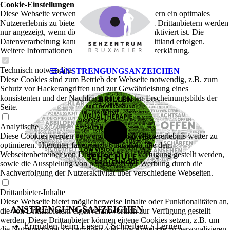
Cookie-Einstellungen
Diese Webseite verwendet Cookies, um Besuchern ein optimales
Nutzererlebnis zu bieten. Bestimmte Inhalte von Drittanbietern werden
nur angezeigt, wenn die entsprechende Option aktiviert ist. Die
Datenverarbeitung kann dann auch in einem Drittland erfolgen.
Weitere Informationen hierzu in der Datenschutzerklärung.
Technisch notwendige
ANSTRENGUNGSANZEICHEN
Diese Cookies sind zum Betrieb der Webseite notwendig, z.B. zum
Schutz vor Hackerangriffen und zur Gewährleistung eines
konsistenten und der Nachfrage angepassten Erscheinungsbilds der
Seite.
Analytische
Diese Cookies werden verwendet, um das Nutzererlebnis weiter zu
optimieren. Hierunter fallen auch Statistiken, die dem
Webseitenbetreiber von Drittanbietern zur Verfügung gestellt werden,
sowie die Ausspielung von personalisierter Werbung durch die
Nachverfolgung der Nutzeraktivität über verschiedene Webseiten.
Drittanbieter-Inhalte
Diese Webseite bietet möglicherweise Inhalte oder Funktionalitäten an,
ANSTRENGUNGSANZEICHEN
die von Drittanbietern eigenverantwortlich zur Verfügung gestellt
werden. Diese Drittanbieter können eigene Cookies setzen, z.B. um
Ermüden beim Lesen / Schreiben / Lernen
die Nutzeraktivität zu verfolgen oder ihre Angebote zu personalisieren